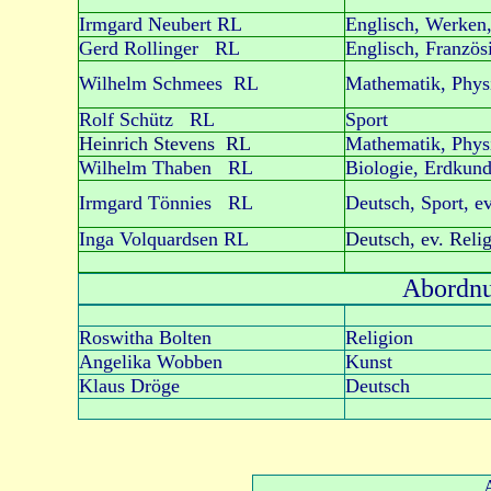
Irmgard Neubert RL
Englisch, Werken,
Gerd Rollinger RL
Englisch, Französ
Wilhelm Schmees RL
Mathematik, Phys
Rolf Schütz RL
Sport
Heinrich Stevens RL
Mathematik, Phys
Wilhelm Thaben RL
Biologie, Erdkun
Irmgard Tönnies RL
Deutsch, Sport, ev
Inga Volquardsen RL
Deutsch, ev. Reli
Abordnu
Roswitha Bolten
Religion
Angelika Wobben
Kunst
Klaus Dröge
Deutsch