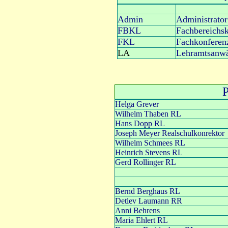
Admin
Administrator
FBKL
Fachbereichsk
FKL
Fachkonferenz
LA
Lehramtsanwä
P
Helga Grever
Wilhelm Thaben RL
Hans Dopp RL
Joseph Meyer Realschulkonrektor
Wilhelm Schmees RL
Heinrich Stevens RL
Gerd Rollinger RL
Bernd Berghaus RL
Detlev Laumann RR
Anni Behrens
Maria Ehlert RL